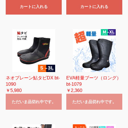
カートに入れる
カートに入れる
ネオプレーン鮎タビDX bt-
EVA軽量ブーツ（ロング）
1090
bt-1079
￥5,980
￥2,360
ただいま品切れ中です。
ただいま品切れ中です。