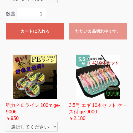
数量
カートに入れる
ただいま品切れ中です。
強力ＰＥライン 100m ge-
3.5号 エギ 10本セット ケー
9006
ス付 ge-9000
￥950
￥2,180