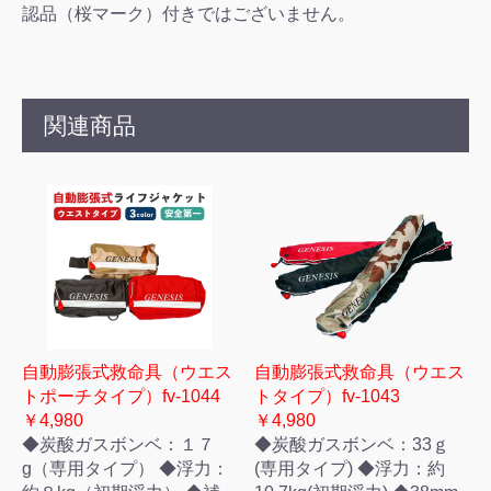
認品（桜マーク）付きではございません。
関連商品
自動膨張式救命具（ウエス
自動膨張式救命具（ウエス
トポーチタイプ）fv-1044
トタイプ）fv-1043
￥4,980
￥4,980
◆炭酸ガスボンベ：１７
◆炭酸ガスボンベ：33ｇ
g（専用タイプ） ◆浮力：
(専用タイプ) ◆浮力：約