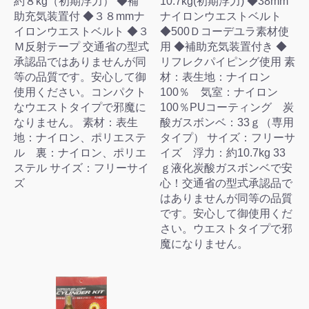
約８kg（初期浮力） ◆補
10.7kg(初期浮力) ◆38mm
助充気装置付 ◆３８mmナ
ナイロンウエストベルト
イロンウエストベルト ◆３
◆500Ｄコーデユラ素材使
Ｍ反射テープ 交通省の型式
用 ◆補助充気装置付き ◆
承認品ではありませんが同
リフレクパイピング使用 素
等の品質です。安心して御
材：表生地：ナイロン
使用ください。コンパクト
100％ 気室：ナイロン
なウエストタイプで邪魔に
100％PUコーティング 炭
なりません。 素材：表生
酸ガスボンベ：33ｇ（専用
地：ナイロン、ポリエステ
タイプ） サイズ：フリーサ
ル 裏：ナイロン、ポリエ
イズ 浮力：約10.7kg 33
ステル サイズ：フリーサイ
ｇ液化炭酸ガスボンベで安
ズ
心！交通省の型式承認品で
はありませんが同等の品質
です。安心して御使用くだ
さい。ウエストタイプで邪
魔になりません。